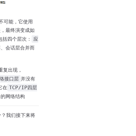
不可能，它使用
失，最终演变成如
包括四个层次：
应
层、会话层合并而
重复出现，
并没有
络接⼝层
它在
TCP/IP四层
用的网络结构
分？我们接下来将