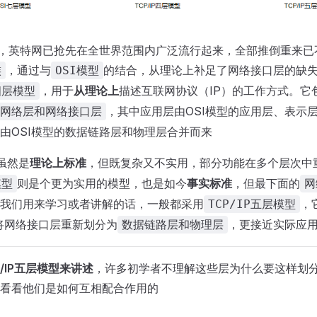
时，英特网已抢先在全世界范围内广泛流行起来，全部推倒重来已
，通过与
的结合，从理论上补足了⽹络接⼝层的缺
族
OSI模型
，用于
从理论上
描述互联网协议（IP）的工作方式。它
P四层模型
，其中应用层由OSI模型的应用层、表示
网络层和网络接口层
由OSI模型的数据链路层和物理层合并而来
虽然是
理论上标准
，但既复杂⼜不实⽤，部分功能在多个层次中
则是个更为实用的模型，也是如今
事实标准
，但最下⾯的
模型
⽹
我们用来学习或者讲解的话，一般都采用
，
TCP/IP五层模型
将网络接口层重新划分为
，更接近实际应
数据链路层和物理层
/IP五层模型来讲述
，许多初学者不理解这些层为什么要这样划
看看他们是如何互相配合作用的