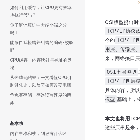
如何利用缓存，让CPU更有效率
地执行代码？
OSI模型提出
你了解计算机中大端小端之分
TCP/IP协议
吗？
今的
TCP/I
能够自我检错并纠错的编码-校验
用层、传输层、
码
来，网络接口层
CPU缓存：内存映射与寻址的奥
秘
OSI七层模型
从奔腾到酷睿：一文看懂CPU引
TCP/IP四层
脚进化史，以及它如何改变电脑
具体内容，所以
龟兔赛存储：存器读写速度的博
基础上，
模型
弈
本文也将用TCP
基本功
这些层串起来，
内存中堆和栈，到底有什么区