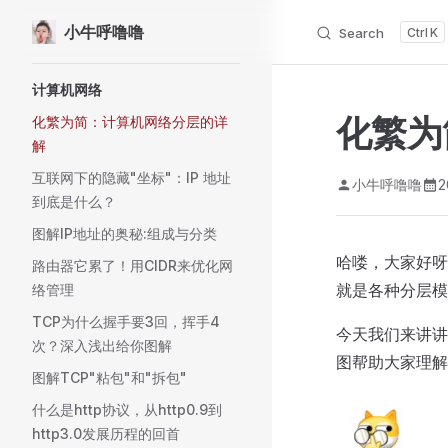
小牛呼噜噜
Search
K
Skip to content
Sidebar Navigation
计算机网络
化繁为
化繁为简：计算机网络分层的详
解
互联网下的隐藏"坐标"：IP 地址
小牛呼噜噜
2
到底是什么？
图解IP地址的奥秘:组成与分类
哈喽，大家好呀
路由器它累了！用CIDR来优化网
就是各种分层模
络管理
TCP为什么握手要3回，挥手4
今天我们来讲讲
次？深入浅出给你图解
图帮助大家理解
图解TCP"粘包"和"拆包"
什么是http协议，从http0.9到
http3.0发展历程的回首