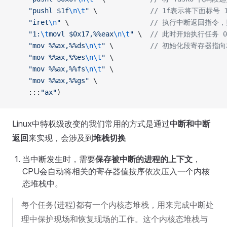
    "
pushl $1f
\n\t
"
 \
             // 1f表示将下面标号
    "
iret
\n
"
 \
                    // 执行中断返回
    "
1:
\t
movl $0x17,%%eax
\n\t
"
 \
  // 此时开始执行任务 0
    "
mov %%ax,%%ds
\n\t
"
 \
         // 初始化段寄存器
    "
mov %%ax,%%es
\n\t
"
 \
    "
mov %%ax,%%fs
\n\t
"
 \
    "
mov %%ax,%%gs
"
 \
    :::
"
ax
"
)
Linux中特权级改变的我们常用的方式是通过
中断和中断
返回
来实现，会涉及到
堆栈切换
当中断发生时，需要
保存被中断的进程的上下文
，
CPU会自动将相关的寄存器值按序依次压入一个内核
态堆栈中。
每个任务(进程)都有一个内核态堆栈，用来完成中断处
理中保护现场和恢复现场的工作。这个内核态堆栈与