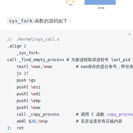
函数的源码如下：
sys_fork
c
//  /kernel/sys_call.s
.align 
2
    _sys_fork:
call _find_empty_process # 为新进程取得进程号 last_pid
    testl 
%
eax,
%
eax          # eax保存的是任务号，
    js 
1
f
    push 
%
gs
    pushl 
%
esi
    pushl 
%
edi
    pushl 
%
ebp
    pushl 
%
eax
    call _copy_process       # 调用 C 函数 
copy_proces
    addl $
20
,
%
esp            # 丢弃这里所有压栈内容
1
:  ret