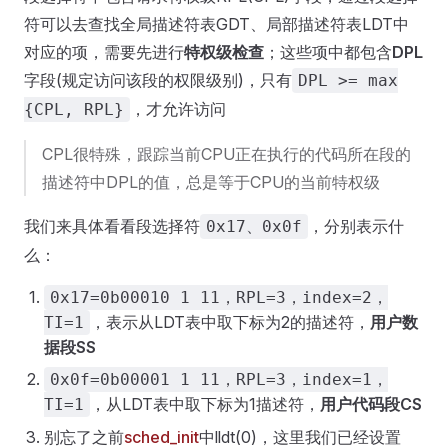
符可以去查找全局描述符表GDT、局部描述符表LDT中
对应的项，需要先进行
特权级检查
；这些项中都包含
DPL
字段(规定访问该段的权限级别)，只有
DPL >= max
，才允许访问
{CPL, RPL}
CPL很特殊，跟踪当前CPU正在执行的代码所在段的
描述符中DPL的值，总是等于CPU的当前特权级
我们来具体看看段选择符
，分别表示什
0x17、0x0f
么：
0x17=0b00010 1 11，RPL=3，index=2，
，表示从LDT表中取下标为2的描述符，
用户数
TI=1
据段SS
0x0f=0b00001 1 11，RPL=3，index=1，
，从LDT表中取下标为1描述符，
用户代码段CS
TI=1
别忘了之前
sched_init
中lldt(0)，这里我们已经设置