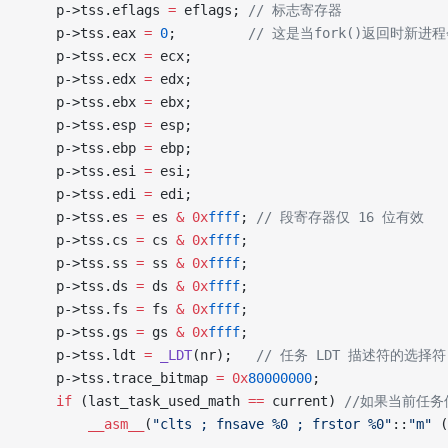
    p->tss.eflags 
=
 eflags;
 // 标志寄存器
    p->tss.eax 
=
 0
;
         // 这是当fork()返回时新
    p->tss.ecx 
=
 ecx;
    p->tss.edx 
=
 edx;
    p->tss.ebx 
=
 ebx;
    p->tss.esp 
=
 esp;
    p->tss.ebp 
=
 ebp;
    p->tss.esi 
=
 esi;
    p->tss.edi 
=
 edi;
    p->tss.es 
=
 es 
&
 0x
ffff
;
 // 段寄存器仅 16 位有效
    p->tss.cs 
=
 cs 
&
 0x
ffff
;
    p->tss.ss 
=
 ss 
&
 0x
ffff
;
    p->tss.ds 
=
 ds 
&
 0x
ffff
;
    p->tss.fs 
=
 fs 
&
 0x
ffff
;
    p->tss.gs 
=
 gs 
&
 0x
ffff
;
    p->tss.ldt 
=
 _LDT
(nr);
   // 任务 LDT 描述符的选择符
    p->tss.trace_bitmap 
=
 0x
80000000
;
    if
 (last_task_used_math 
==
 current)
 //如果当前任
        __asm__
(
"
clts ; fnsave %0 ; frstor %0
"
::
"
m
"
 (