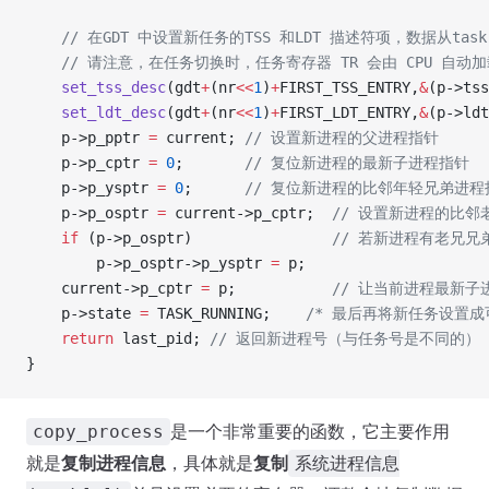
    // 在GDT 中设置新任务的TSS 和LDT 描述符项，数据从tas
    // 请注意，在任务切换时，任务寄存器 TR 会由 CPU 自动
    set_tss_desc
(gdt
+
(nr
<<
1
)
+
FIRST_TSS_ENTRY,
&
(p->tss
    set_ldt_desc
(gdt
+
(nr
<<
1
)
+
FIRST_LDT_ENTRY,
&
(p->ldt
    p->p_pptr 
=
 current;
 // 设置新进程的父进程指针
    p->p_cptr 
=
 0
;
       // 复位新进程的最新子进程指针
    p->p_ysptr 
=
 0
;
      // 复位新进程的比邻年轻兄弟进
    p->p_osptr 
=
 current->p_cptr;
  // 设置新进程的比
    if
 (p->p_osptr)
                // 若新进程
        p->p_osptr->p_ysptr 
=
 p;
    current->p_cptr 
=
 p;
           // 让当前进程最
    p->state 
=
 TASK_RUNNING;
    /* 最后再将新任务设置
    return
 last_pid;
 // 返回新进程号（与任务号是不同的）
}
是一个非常重要的函数，它主要作用
copy_process
就是
复制进程信息
，具体就是
复制
系统进程信息