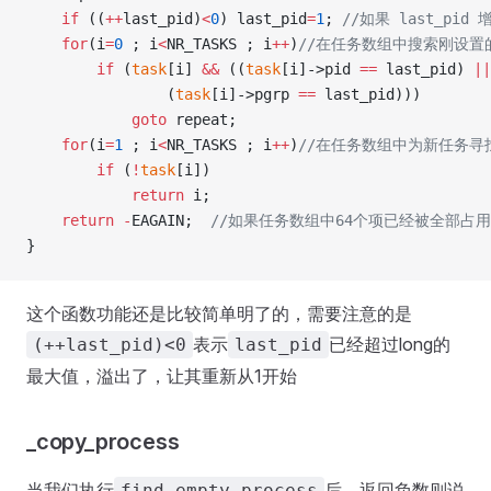
    if
 ((
++
last_pid)
<
0
) last_pid
=
1
;
 //如果 last_p
    for
(i
=
0
 ; i
<
NR_TASKS ; i
++
)
//在任务数组中搜索刚设置的
        if
 (
task
[i] 
&&
 ((
task
[i]->pid 
==
 last_pid) 
||
                (
task
[i]->pgrp 
==
 last_pid)))
            goto
 repeat;
    for
(i
=
1
 ; i
<
NR_TASKS ; i
++
)
//在任务数组中为新任务寻
        if
 (
!
task
[i]) 
            return
 i;
    return
 -
EAGAIN;
  //如果任务数组中64个项已经被全部占
}
这个函数功能还是比较简单明了的，需要注意的是
表示
已经超过long的
(++last_pid)<0
last_pid
最大值，溢出了，让其重新从1开始
_copy_process
当我们执行
后，返回负数则说
find_empty_process