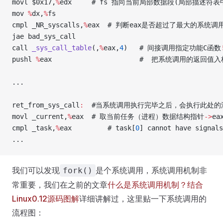
movl $0x17,
%
edx     # fs 指向当前局部数据段(局部描述符
mov 
%
dx,
%
fs
cmpl _NR_syscalls,
%
eax  # 判断eax是否超过了最大的系统
jae bad_sys_call
call 
_sys_call_table
(,
%
eax,
4
)   # 间接调用指定功能C函数
pushl 
%
eax                      #  把系统调用的返回值
...
ret_from_sys_call
:
  #当系统调用执行完毕之后，会执行此处
movl _current,
%
eax  # 取当前任务（进程）数据结构指针
->
ea
cmpl _task,
%
eax         # task[
0
] cannot have signals
...
我们可以发现
是个系统调用，系统调用机制非
fork()
常重要，我们在之前的文章
什么是系统调用机制？结合
Linux0.12源码图解
详细讲解过，这里贴一下系统调用的
流程图：