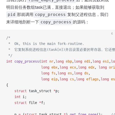
明目前任务数组task已满，直接退出；如果能够获取到
那就调用
复制父进程信息，我们
pid
copy_process
来详细地剖析一下
的源码：
copy_process
c
/*
 *  Ok, this is the main fork-routine. 
 *  它复制系统进程信息(task[n])并且设置必要的寄存器。它
 */
int
 copy_process
(
int
 nr
,
long
 ebp
,
long
 edi
,
long
 esi
,
lo
                 long
 ebx
,
long
 ecx
,
long
 edx
, 
long
 ori
                 long
 fs
,
long
 es
,
long
 ds
,
                 long
 eip
,
long
 cs
,
long
 eflags
,
long
 es
{
    struct
 task_struct 
*
p;
    int
 i;
    struct
 file 
*
f;
    p 
=
 (
struct
 task_struct 
*
) 
get_free_page
();
   