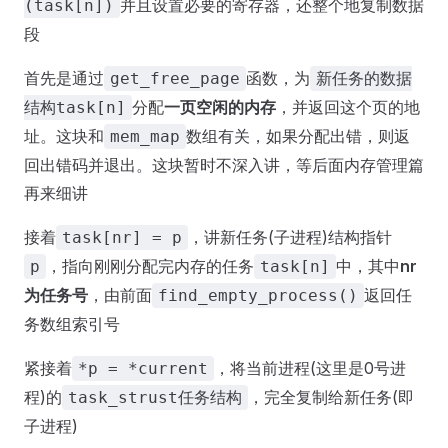
并且设置必要的寄存器，还整个地复制数据
(task[n])
段
首先是通过
函数，为
get_free_page
新任务的数据
分配
一页空闲的内存
，并返回这个页的地
结构task[n]
址。这块和
数组有关，如果分配出错，则返
mem_map
回出错码并退出。这块暂时不深入讲，等后面内存管理篇
再来细讲
接着
，讲新任务(子进程)结构指针
task[nr] = p
，指向刚刚分配完内存的任务
中，其中
nr
p
task[n]
为任务号
，由前面
返回任
find_empty_process()
务数组索引号
紧接着
，将当前进程(这里是0号进
*p = *current
程)的
，完全复制给新任务(即
task_strust任务结构
子进程)