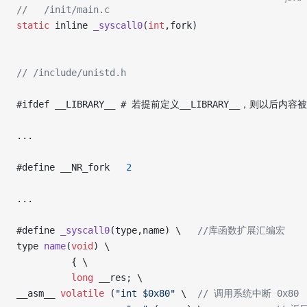
//   /init/main.c
static
 inline 
_syscall0
(
int
,fork)
// /include/unistd.h
#ifdef __LIBRARY__ # 若提前定义__LIBRARY__，则以后内容
...
#define __NR_fork   
2
...
#define 
_syscall0
(type,name) \   
//库函数扩展汇编宏
type 
name
(
void
) \
          { \
          long
 __res; \
__asm__ 
volatile
 (
"int $0x80"
 \  
// 调用系统中断 0x80