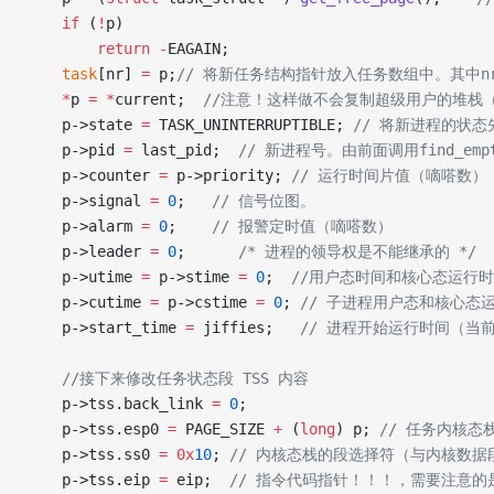
    if
 (
!
p)
        return
 -
EAGAIN;
    task
[nr] 
=
 p;
// 将新任务结构指针放入任务数组中。其中nr 为
    *
p 
=
 *
current;
  //注意！这样做不会复制超级用户的堆栈
    p->state 
=
 TASK_UNINTERRUPTIBLE;
 // 将新进程的状
    p->pid 
=
 last_pid;
  // 新进程号。由前面调用find_empt
    p->counter 
=
 p->priority;
 // 运行时间片值（嘀嗒数）
    p->signal 
=
 0
;
   // 信号位图。
    p->alarm 
=
 0
;
    // 报警定时值（嘀嗒数）
    p->leader 
=
 0
;
      /* 进程的领导权是不能继承的 */
    p->utime 
=
 p->stime 
=
 0
;
  //用户态时间和核心态运行
    p->cutime 
=
 p->cstime 
=
 0
;
 // 子进程用户态和核心态
    p->start_time 
=
 jiffies;
   // 进程开始运行时间（当
    //接下来修改任务状态段 TSS 内容
    p->tss.back_link 
=
 0
;
    p->tss.esp0 
=
 PAGE_SIZE 
+
 (
long
) p;
 // 任务内核态
    p->tss.ss0 
=
 0x
10
;
 // 内核态栈的段选择符（与内核数据
    p->tss.eip 
=
 eip;
  // 指令代码指针！！！，需要注意