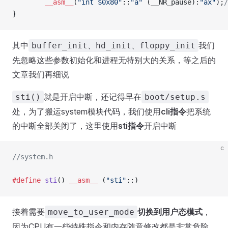
        __asm__
(
"
int $0x80
"
::
"
a
"
 (__NR_pause):
"
ax
"
);
}
其中
我们
buffer_init、hd_init、floppy_init
先忽略这些参数初始化和进程无特别大的关系，等之后的
文章我们再细说
就是开启中断，还记得早在
sti()
boot/setup.s
处，为了搬运system模块代码，我们使用
cli指令
把系统
的中断全部关闭了，这里使用
sti指令
开启中断
c
//system.h
#define
 sti
() 
__asm__
 (
"
sti
"
::)
接着需要
切换到用户态模式
，
move_to_user_mode
因为CPU有一些特殊指令和内存随意修改都是非常危险