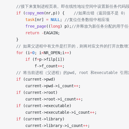
    //接下来复制进程页表。即在线性地址空间中设置新任务代
    if
 (
copy_mem
(nr,p)) {
    //如果出错（返回值不是 0）
        task
[nr] 
=
 NULL
;
 //复位任务数组中相应项
        free_page
((
long
) p);
//并释放为新任务分配的用于
        return
 -
EAGAIN;
    }
    // 如果父进程中有文件是打开的，则将对应文件的打开次数增
    for
 (i
=
0
; i
<
NR_OPEN;i
++
)
        if
 (f
=
p->filp[i])
            f->f_count
++
;
    // 将当前进程（父进程）的pwd, root 和executable 引
    if
 (current->pwd)
        current->pwd->i_count
++
;
    if
 (current->root)
        current->root->i_count
++
;
    if
 (current->executable)
        current->executable->i_count
++
;
    if
 (current->library)
        current->library->i_count
++
;