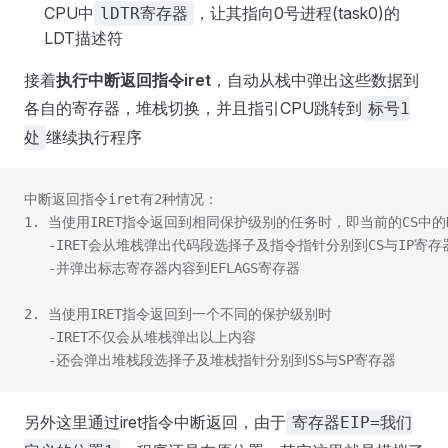
CPU中
，让其指向0号进程(task0)的
lDTR寄存器
LDT描述符
接着
执行中断返回指令iret
，自动从栈中弹出这些数据到
各自的寄存器，堆栈切换，并且指引CPU跳转到
标号1
继续执行程序
处
中断返回指令iret有2种情况：
1. 当使用IRET指令返回到相同保护级别的任务时，即当前的CS中的
   -IRET会从堆栈弹出代码段选择子及指令指针分别到CS与IP寄存
   -并弹出标志寄存器内容到EFLAGS寄存器
2. 当使用IRET指令返回到一个不同的保护级别时
   -IRET不仅会从堆栈弹出以上内容
   -还会弹出堆栈段选择子及堆栈指针分别到SS与SP寄存器
另外这里通过iret指令中断返回，由于
寄存器EIP=我们