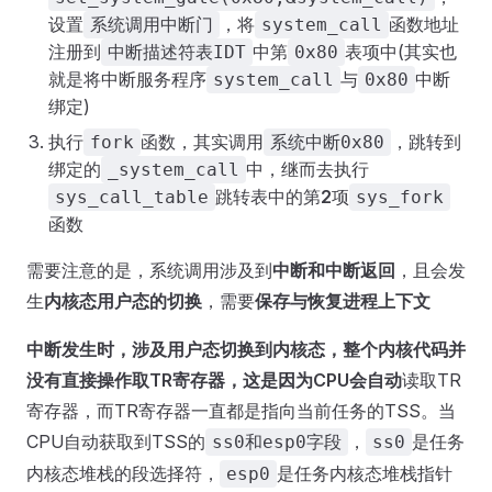
设置
，将
函数地址
系统调用中断门
system_call
注册到
中第
表项中(其实也
中断描述符表IDT
0x80
就是将中断服务程序
与
中断
system_call
0x80
绑定)
执行
函数，其实调用
，跳转到
fork
系统中断0x80
绑定的
中，继而去执行
_system_call
跳转表中的第
2
项
sys_call_table
sys_fork
函数
需要注意的是，系统调用涉及到
中断和中断返回
，且会发
生
内核态用户态的切换
，需要
保存与恢复进程上下文
中断发生时，涉及用户态切换到内核态，
整个内核代码并
没有直接操作取TR寄存器，这是因为CPU会
自动
读取TR
寄存器，而TR寄存器一直都是指向当前任务的TSS。当
CPU自动获取到TSS的
，
是任务
ss0和esp0字段
ss0
内核态堆栈的段选择符，
是任务内核态堆栈指针
esp0