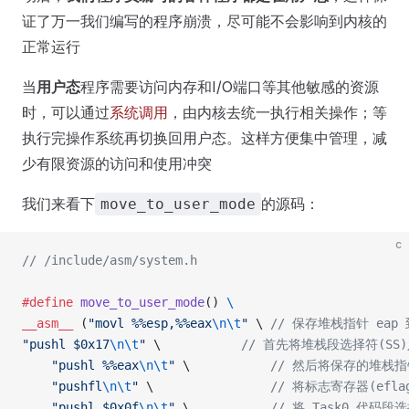
证了万一我们编写的程序崩溃，尽可能不会影响到内核的
正常运行
当
用户态
程序需要访问内存和I/O端口等其他敏感的资源
时，可以通过
系统调用
，由内核去统一执行相关操作；等
执行完操作系统再切换回用户态。这样方便集中管理，减
少有限资源的访问和使用冲突
我们来看下
的源码：
move_to_user_mode
c
// /include/asm/system.h
#define
 move_to_user_mode
() 
\
__asm__
 (
"
movl %%esp,%%eax
\n\t
"
 \
 // 保存堆栈指针 eap 
"
pushl $0x17
\n\t
"
 \
           // 首先将堆栈段选择符(SS
    "
pushl %%eax
\n\t
"
 \
           // 然后将保存的堆栈
    "
pushfl
\n\t
"
 \
                // 将标志寄存器(ef
    "
pushl $0x0f
\n\t
"
 \
           // 将 Task0 代码