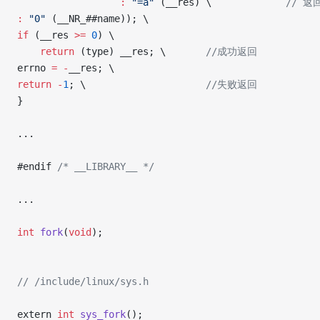
                  :
 "=a"
 (__res) \             
// 返回
:
 "0"
 (__NR_##name)); \
if
 (__res 
>=
 0
) \
    return
 (type) __res; \       
//成功返回
errno 
=
 -
__res; \
return
 -
1
; \                     
//失败返回
}
...
#endif 
/* __LIBRARY__ */
...
int
 fork
(
void
);
// /include/linux/sys.h
extern 
int
 sys_fork
();