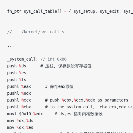
fn_ptr sys_call_table[] 
=
 { sys_setup, sys_exit, sys_
//    /kernel/sys_call.s
...
_system_call
:
 // int 0x80
push 
%
ds      # 压栈, 保存原段寄存器值
push 
%
es
push 
%
fs   
pushl 
%
eax      # 保存eax原值
pushl 
%
edx      
pushl 
%
ecx      # push 
%
ebx,
%
ecx,
%
edx as parameters
pushl 
%
ebx      # to the system call,  ebx,ec
movl $0x10,
%
edx     # ds,es 指向内核数据段
mov 
%
dx,
%
ds
mov 
%
dx,
%
es