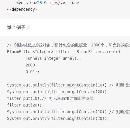
    <
version
>
28.0
-
jre
</
version
>
</
dependency
>
举个例子：
// 创建布隆过滤器对象，预计包含的数据量：2000个，和允许的误差
BloomFilter<Integer> filter = BloomFilter.create(
        Funnels.integerFunnel(),
        2000,
        0.01);
System.out.println(filter.mightContain(10));//
System.out.println(filter.mightContain(20));
filter.put(10);// 将元素添加进布隆过滤器
filter.put(20);
System.out.println(filter.mightContain(10));//
System.out.println(filter.mightContain(20));