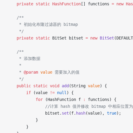
    private
 static
 HashFunction
[] functions 
=
 new
 Has
    /**
     * 初始化布隆过滤器的 bitmap
     */
    private
 static
 BitSet bitset 
=
 new
 BitSet
(DEFAULT
    /**
     * 添加数据
     *
     * 
@param
 value
 需要加入的值
     */
    public
 static
 void
 add
(String 
value
) {
        if
 (value 
!=
 null
) {
            for
 (HashFunction f 
:
 functions) {
                //计算 hash 值并修改 bitmap 中相应位置为
                bitset.
set
(f.
hash
(value), 
true
);
            }
        }