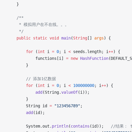
    }
    /**
     * 模拟用户在不在线。。。
     */
    public
 static
 void
 main
(
String
[] 
args
) {
        for
 (
int
 i 
=
 0
; i 
<
 seeds.length; i
++
) {
            functions[i] 
=
 new
 HashFunction
(DEFAULT_S
        }
        // 添加1亿数据
        for
 (
int
 i 
=
 0
; i 
<
 100000000
; i
++
) {
            add
(String.
valueOf
(i));
        }
        String id 
=
 "123456789"
;
        add
(id);
        System.out.
println
(
contains
(id));   
//结果： t