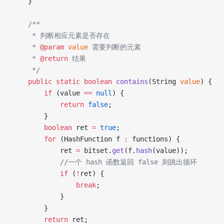
    }
    /**
     * 判断相应元素是否存在
     * 
@param
 value
 需要判断的元素
     * 
@return
 结果
     */
    public
 static
 boolean
 contains
(String 
value
) {
        if
 (value 
==
 null
) {
            return
 false
;
        }
        boolean
 ret 
=
 true
;
        for
 (HashFunction f 
:
 functions) {
            ret 
=
 bitset.
get
(f.
hash
(value));
            //一个 hash 函数返回 false 则跳出循环
            if
 (
!
ret) {
                break
;
            }
        }
        return
 ret;