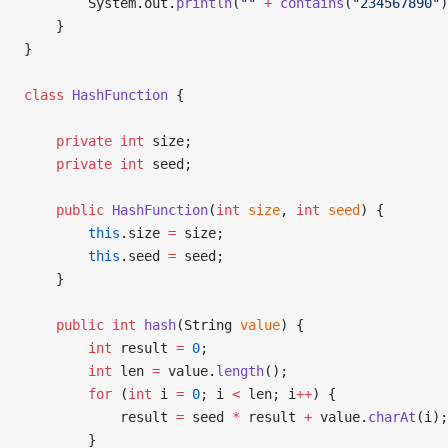
        System.out.
println
(
""
 +
 contains
(
"234567890"
)
    }
}
class
 HashFunction
 {
    private
 int
 size;
    private
 int
 seed;
    public
 HashFunction
(
int
 size
, 
int
 seed
) {
        this
.size 
=
 size;
        this
.seed 
=
 seed;
    }
    public
 int
 hash
(String 
value
) {
        int
 result 
=
 0
;
        int
 len 
=
 value.
length
();
        for
 (
int
 i 
=
 0
; i 
<
 len; i
++
) {
            result 
=
 seed 
*
 result 
+
 value.
charAt
(i);
        }